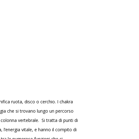
ifica ruota, disco o cerchio. I chakra
ergia che si trovano lungo un percorso
 colonna vertebrale. Si tratta di punti di
 l’energia vitale, e hanno il compito di
a tra le numerose funzioni che ci