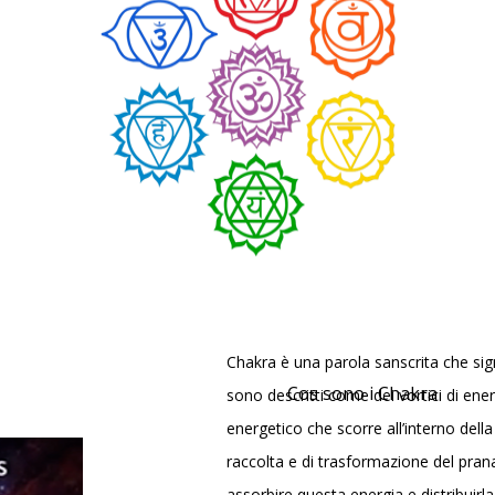
Chakra è una parola sanscrita che sign
Cos sono i Chakra
sono descritti come dei vortici di en
energetico che scorre all’interno della
raccolta e di trasformazione del prana,
assorbire questa energia e distribuirl